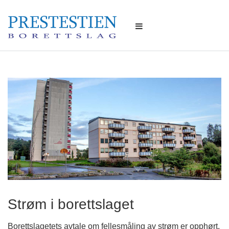
Strøm i borettslaget
Borettslagetets avtale om fellesmåling av strøm er opphørt,