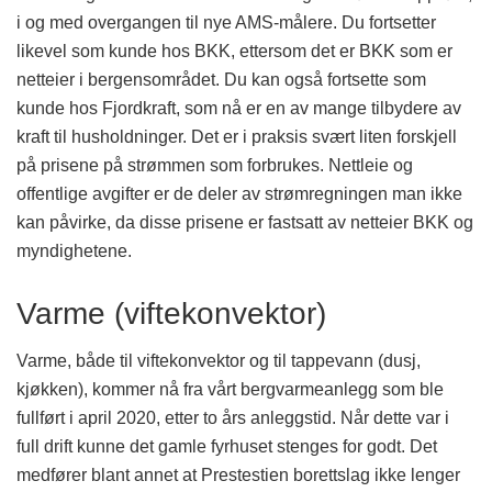
i og med overgangen til nye AMS-målere. Du fortsetter
likevel som kunde hos BKK, ettersom det er BKK som er
netteier i bergensområdet. Du kan også fortsette som
kunde hos Fjordkraft, som nå er en av mange tilbydere av
kraft til husholdninger. Det er i praksis svært liten forskjell
på prisene på strømmen som forbrukes. Nettleie og
offentlige avgifter er de deler av strømregningen man ikke
kan påvirke, da disse prisene er fastsatt av netteier BKK og
myndighetene.
Varme (viftekonvektor)
Varme, både til viftekonvektor og til tappevann (dusj,
kjøkken), kommer nå fra vårt bergvarmeanlegg som ble
fullført i april 2020, etter to års anleggstid. Når dette var i
full drift kunne det gamle fyrhuset stenges for godt. Det
medfører blant annet at Prestestien borettslag ikke lenger